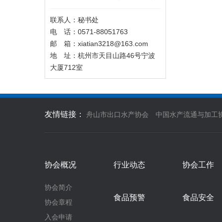
联系人：秘书处
电 话：0571-88051763
邮 箱：xiatian3218@163.com
地 址：杭州市天目山路46号宁波
大厦712室
友情链接：
舟山市出口水产协会
中国水产流通与加工
协会概况
行业动态
协会工作
协会简介
食品预警
食品安全
协会章程
入会申请